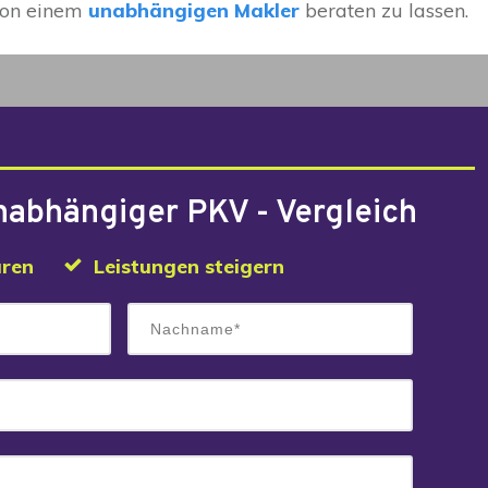
 von einem
unabhängigen Makler
beraten zu lassen.
nabhängiger PKV - Vergleich
aren
Leistungen steigern